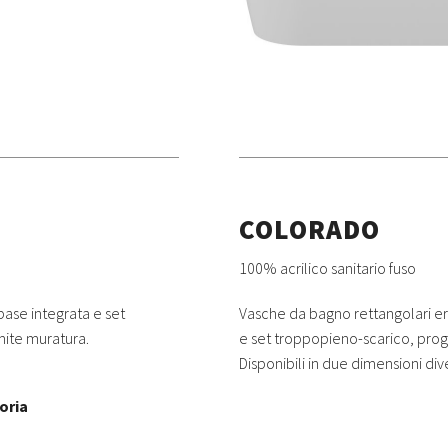
COLORADO
100% acrilico sanitario fuso
ase integrata e set
Vasche da bagno rettangolari 
mite muratura.
e set troppopieno-scarico, proge
Disponibili in due dimensioni div
oria