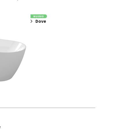
NUOVO
Dove
E