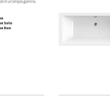
ibili in un'ampia gamma
ne
ne Solo
ne Duo