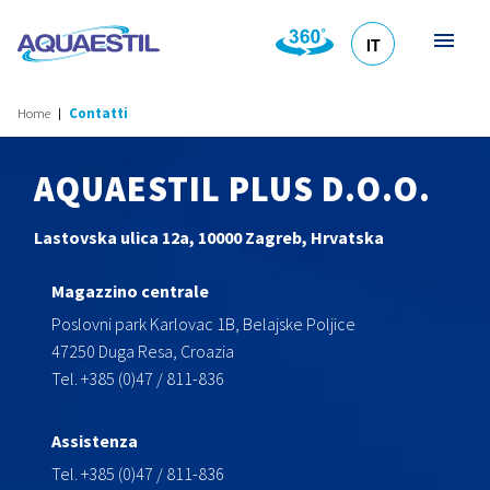
IT
HR
DE
EN
SL
Home
Contatti
AQUAESTIL PLUS D.O.O.
Lastovska ulica 12a, 10000 Zagreb, Hrvatska
Magazzino centrale
Poslovni park Karlovac 1B, Belajske Poljice
47250 Duga Resa, Croazia
Tel. +385 (0)47 / 811-836
Assistenza
Tel. +385 (0)47 / 811-836