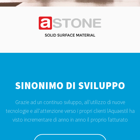
SINONIMO DI SVILUPPO
Grazie ad un continuo sviluppo, all'utilizzo di nuove
tecnologie e all'attenzione verso i propri clienti lAquaestil ha
visto incrementare di anno in anno il proprio fatturato