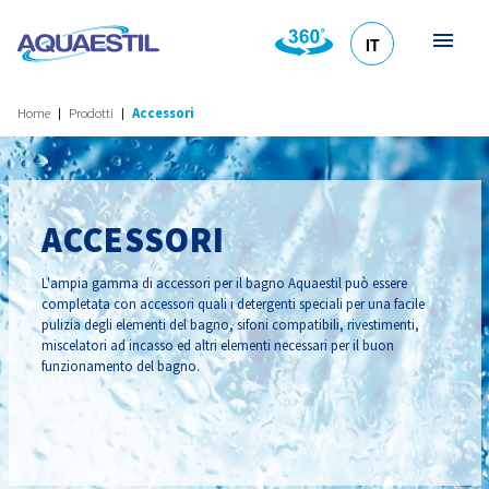
IT
HR
DE
EN
SL
Home
Prodotti
Accessori
ACCESSORI
L'ampia gamma di accessori per il bagno Aquaestil può essere
completata con accessori quali i detergenti speciali per una facile
pulizia degli elementi del bagno, sifoni compatibili, rivestimenti,
miscelatori ad incasso ed altri elementi necessari per il buon
funzionamento del bagno.