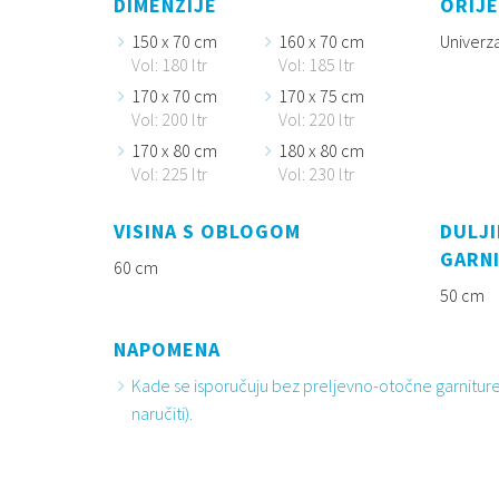
DIMENZIJE
ORIJE
150 x 70 cm
160 x 70 cm
Univerz
Vol: 180 ltr
Vol: 185 ltr
170 x 70 cm
170 x 75 cm
Vol: 200 ltr
Vol: 220 ltr
170 x 80 cm
180 x 80 cm
Vol: 225 ltr
Vol: 230 ltr
VISINA S OBLOGOM
DULJI
GARN
60 cm
50 cm
NAPOMENA
Kade se isporučuju bez preljevno-otočne garniture
naručiti).