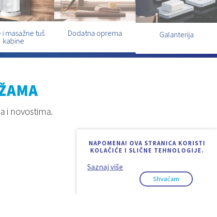
 i masažne tuš
Dodatna oprema
Galanterija
kabine
EŽAMA
a i novostima.
NAPOMENA! OVA STRANICA KORISTI
KOLAČIĆE I SLIČNE TEHNOLOGIJE.
Saznaj više
Shvaćam