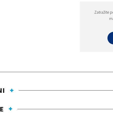
Zatražite p
ma
NI
E