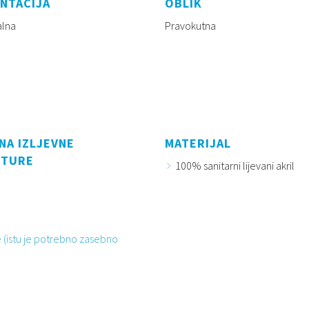
NTACIJA
OBLIK
alna
Pravokutna
NA IZLJEVNE
MATERIJAL
ITURE
100% sanitarni lijevani akril
 (istu je potrebno zasebno