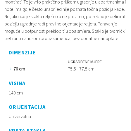
montirati. To je vrlo praktično prilikom ugradnje u apartmanima i
hotelima gdje često unaprijed nije poznata točna pozicija kade.
No, ukoliko je staklo reljefno a ne prozirno, potrebno je definirati
poziciju ugradnje radi pravilne orjentacije reljefa. Paravan je
moguće u potpunosti preklopiti u oba smjera. Staklo je tvornički
tretirano nanosom protiv kamenca, bez dodatne nadoplate.
DIMENZIJE
UGRADBENE MJERE
76 cm
75,5 - 77,5 cm
VISINA
140 cm
ORIJENTACIJA
Univerzalna
VRSTA STAKLA