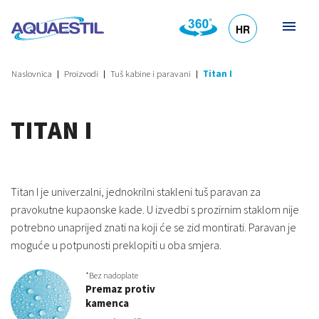
HR
DE
EN
SL
IT
Naslovnica
Proizvodi
Tuš kabine i paravani
Titan I
TITAN I
Titan I je univerzalni, jednokrilni stakleni tuš paravan za
pravokutne kupaonske kade. U izvedbi s prozirnim staklom nije
potrebno unaprijed znati na koji će se zid montirati. Paravan je
moguće u potpunosti preklopiti u oba smjera.
*Bez nadoplate
Premaz protiv
kamenca