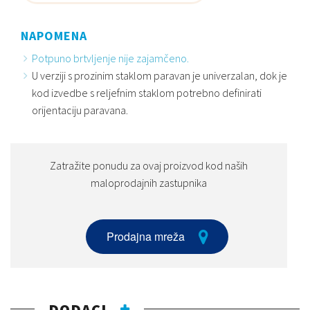
NAPOMENA
Potpuno brtvljenje nije zajamčeno.
U verziji s prozinim staklom paravan je univerzalan, dok je
kod izvedbe s reljefnim staklom potrebno definirati
orijentaciju paravana.
Zatražite ponudu za ovaj proizvod kod naših
maloprodajnih zastupnika
Prodajna mreža
DODACI