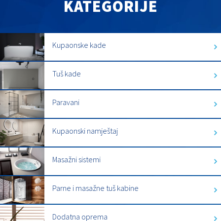
KATEGORIJE
Kupaonske kade
Tuš kade
Paravani
Kupaonski namještaj
Masažni sistemi
Parne i masažne tuš kabine
Dodatna oprema