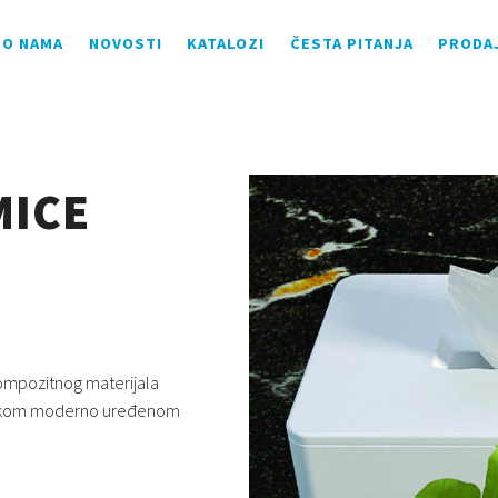
O NAMA
NOVOSTI
KATALOZI
ČESTA PITANJA
PRODA
MICE
kompozitnog materijala
svakom moderno uređenom