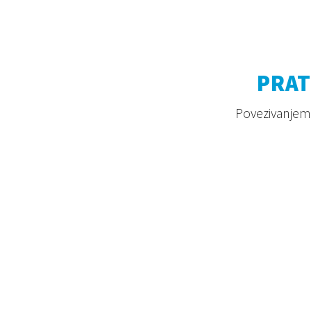
PRAT
Povezivanjem 
2026. © Aquaestil Plus d.o.o.