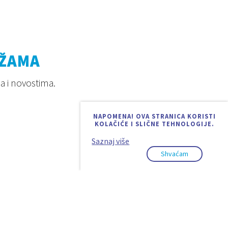
EŽAMA
a i novostima.
NAPOMENA! OVA STRANICA KORISTI
KOLAČIĆE I SLIČNE TEHNOLOGIJE.
Saznaj više
Shvaćam
Design & code:
InSoft