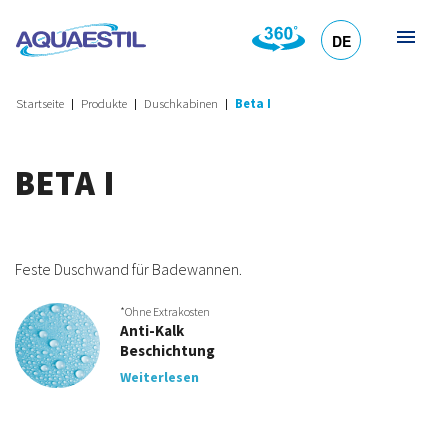
DE
HR
EN
SL
IT
Startseite
Produkte
Duschkabinen
Beta I
BETA I
Feste Duschwand für Badewannen.
*Ohne Extrakosten
Anti-Kalk
Beschichtung
Weiterlesen