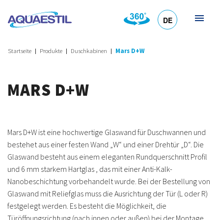
DE
HR
EN
SL
IT
Startseite
Produkte
Duschkabinen
Mars D+W
MARS D+W
Mars D+W ist eine hochwertige Glaswand für Duschwannen und
bestehet aus einer festen Wand „W“ und einer Drehtür „D“. Die
Glaswand besteht aus einem eleganten Rundquerschnitt Profil
und 6 mm starkem Hartglas , das mit einer Anti-Kalk-
Nanobeschichtung vorbehandelt wurde. Bei der Bestellung von
Glaswand mit Reliefglas muss die Ausrichtung der Tür (L oder R)
festgelegt werden. Es besteht die Möglichkeit, die
Türöffnungsrichtung (nach innen oder außen) bei der Montage