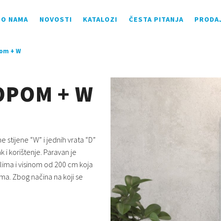
O NAMA
NOVOSTI
KATALOZI
ČESTA PITANJA
PRODA
pom + W
OPOM + W
 stijene “W” i jednih vrata “D”
 i korištenje. Paravan je
ilima i visinom od 200 cm koja
ma. Zbog načina na koji se