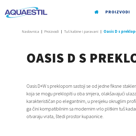
PROIZVODI
Naslovnica
Proizvodi
Tuš kabine i paravani
Oasis D s preklo
OASIS D S PREKL
Oasis D+W s preklopom sastoji se od jedne fiksne staklene
koja se mogu preklopiti u oba smjera, olakšavajući ulazak
karakterističan po elegantnim, u presjeku okruglim prof
ga čini kompatibilnim sa modernim vrlo plitkim tuš kada
otvaraju vrata, štedi prostor kupaonice.