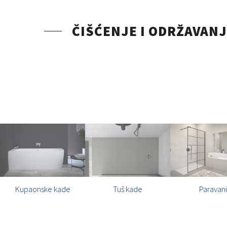
ČIŠĆENJE I ODRŽAVAN
Kupaonske kade
Tuš kade
Paravani