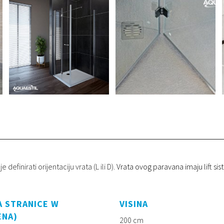
efinirati orijentaciju vrata (L ili D).
Vrata ovog paravana imaju lift si
A STRANICE W
VISINA
ENA)
200 cm