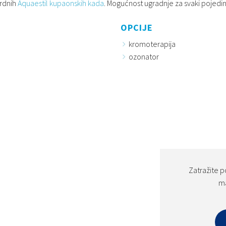
ardnih
Aquaestil kupaonskih kada
. Mogućnost ugradnje za svaki pojed
OPCIJE
kromoterapija
ozonator
Zatražite p
ma