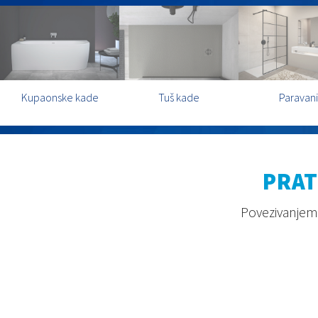
Kupaonske kade
Tuš kade
Paravani
PRAT
Povezivanjem 