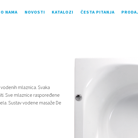
O NAMA
NOVOSTI
KATALOZI
ČESTA PITANJA
PRODA
 vodenih mlaznica. Svaka
eriti. Sve mlaznice raspoređene
tijela. Sustav vodene masaže De