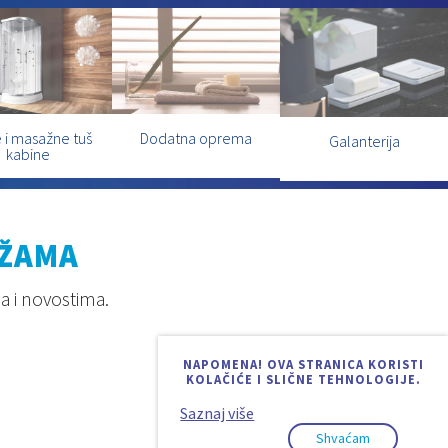
 i masažne tuš
Dodatna oprema
Galanterija
kabine
EŽAMA
a i novostima.
NAPOMENA! OVA STRANICA KORISTI
KOLAČIĆE I SLIČNE TEHNOLOGIJE.
Saznaj više
Shvaćam