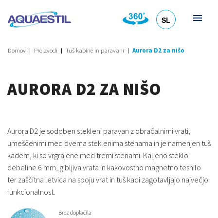
SL
HR
DE
EN
IT
Domov
Proizvodi
Tuš kabine in paravani
Aurora D2 za nišo
AURORA D2 ZA NIŠO
Aurora D2 je sodoben stekleni paravan z obračalnimi vrati,
umeščenimi med dvema steklenima stenama in je namenjen tuš
kadem, ki so vrgrajene med tremi stenami. Kaljeno steklo
debeline 6 mm, gibljiva vrata in kakovostno magnetno tesnilo
ter zaščitna letvica na spoju vrat in tuš kadi zagotavljajo največjo
funkcionalnost.
Brez doplačila